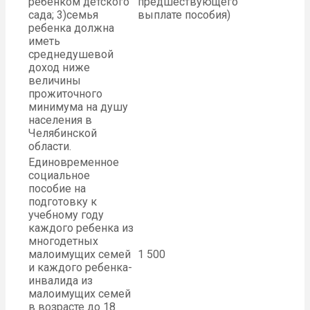
ребенком детского
предшествующего
сада; 3)семья
выплате пособия)
ребенка должна
иметь
среднедушевой
доход ниже
величины
прожиточного
минимума на душу
населения в
Челябинской
области.
Единовременное
социальное
пособие на
подготовку к
учебному году
каждого ребенка из
многодетных
малоимущих семей
1 500
и каждого ребенка-
инвалида из
малоимущих семей
в возрасте до 18