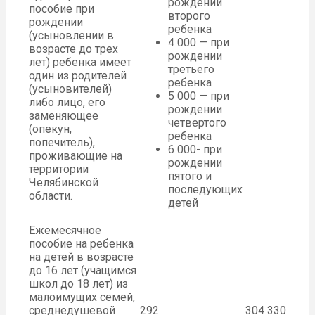
рождении
пособие при
второго
рождении
ребенка
(усыновлении в
4 000 — при
возрасте до трех
рождении
лет) ребенка имеет
третьего
один из родителей
ребенка
(усыновителей)
5 000 — при
либо лицо, его
рождении
заменяющее
четвертого
(опекун,
ребенка
попечитель),
6 000- при
проживающие на
рождении
территории
пятого и
Челябинской
последующих
области.
детей
Ежемесячное
пособие на ребенка
на детей в возрасте
до 16 лет (учащимся
школ до 18 лет) из
малоимущих семей,
среднедушевой
292
304
330