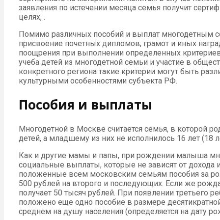
заявления по истечении месяца семья получит серти
целях, .
Помимо различных пособий и выплат многодетным се
присвоение почетных дипломов, грамот и иных нагр
поощрения при выполнении определенных критериев,
учеба детей из многодетной семьи и участие в общест
конкретного региона такие критерии могут быть раз
культурными особенностями субъекта РФ.
Пособия и выплаты
Многодетной в Москве считается семья, в которой ро
детей, а младшему из них не исполнилось 16 лет (18 л
Как и другие мамы и папы, при рождении малыша мн
социальные выплаты, которые не зависят от дохода 
положенные всем московским семьям пособия за рож
500 рублей на второго и последующих. Если же рожда
получает 50 тысяч рублей. При появлении третьего р
положено еще одно пособие в размере десятикратн
среднем на душу населения (определяется на дату ро