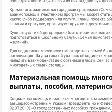
принадлежности. 32,4 тысячи из них выдали нуждаю
Кроме того, развивается городская программа «Семья
взаимопомощи. Участником программы может стать л
какую-либо поддержку или услугу. Члены проекта о
занятия и прогулки, организуют кружки и досуговые 
Существуют и общегородские благотворительные ак
подготовиться к школьному балу!», «Семья помогает 
желаний».
Для поддержки московских многодетных семей была
организация . За два года ей удалось объединить мн
наладить взаимодействие с органами власти. Сейчас 
многодетных семей столицы.
Материальная помощь мног
выплаты, пособия, материнс
Социальная помощь и выплаты многодетным семьям
вышерассмотренным Указом Президента, но и Федера
02.07.2013) «О государственных пособиях граждана