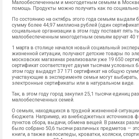
Малообеспеченным и многодетным семьям в Москве
помощь. Продукты можно получить как по социальном
По состоянию на октябрь этого года семьям выдали 
сумму более 44,97 миллиона рублей (один сертификат 
социальные организации в этом году поставят пять т
малообеспеченным многодетным семьям вручат 40 т
1 марта в столице начался новый социальный экспер
жизненной ситуации, получают детские товары по эл
московских магазинах реализовали уже 19 650 сертиф
сертификат соответствует двумя тысячам условных ба
этом году выдадут 37 171 сертификат на общую сумму
участвующие в эксперименте семьи могут выбирать,
электронные сертификаты или в натуральном виде.
Так, в этом году город закупил 25,1 тысячи единиц р
малообеспеченных семей.
О семьях, находящихся в трудной жизненной ситуации,
бюджета. Например, из внебюджетных источников фи
пунктов сбора, выдачи, обмена вещей. В рамках разл
было собрано 50,6 тысячи различных предметов — это 
книги, а также велосипеды, кроватки, коляски, спор