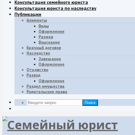
Консультация семейного юриста
Консультация юриста по наследству
Публикации
Алименты
Виды
Оформление
Размер
Взыскание
Брачный договор
Наследство
Завещание
Oформление
Отцовство
Развод
Оформление
Раздел имущества
Родительские права
Поиск