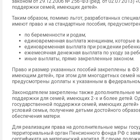
законом от 29.12.2006 № 256-ФЗ (ред. от 02.07.2013)
поддержки семей, имеющих детей».
Таким образом, помимо льгот, разработанных специа
имеют право и на стандартные пособия, предусмотре
по беременности и родам;
единовременная выплата женщинам, которые вст
единовременная выплата при рождении ребенка
ежемесячная денежная выплата по уходу за реб
иные выплаты, прямо закрепленные законом.
Право и размер указанных пособий закреплены в ФЗ
имеющим детей», при этом для многодетных семей н
предусмотрены доплаты к указанным в федеральном
Законодателем закреплены также дополнительные м
поддержки для семей, имеющих 2-х и более детей. 
государственной поддержки семей, имеющих детей
условий семьи, получение детьми достойного образ
обеспечения матери.
Для реализации права на дополнительные меры госу
территориальный орган Пенсионного фонда РФ с зая
сертификата на материнский капитал. В случае поло