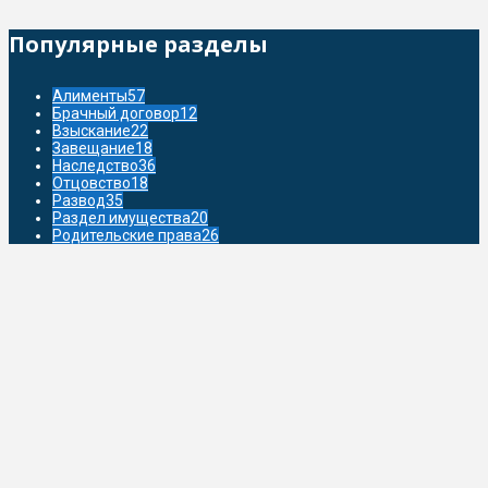
Популярные разделы
Алименты
57
Брачный договор
12
Взыскание
22
Завещание
18
Наследство
36
Отцовство
18
Развод
35
Раздел имущества
20
Родительские права
26