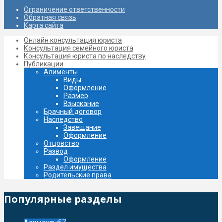
Ограничение ответственности
Обратная связь
Карта сайта
Онлайн консультация юриста
Консультация семейного юриста
Консультация юриста по наследству
Публикации
Алименты
Виды
Оформление
Размер
Взыскание
Брачный договор
Наследство
Завещание
Oформление
Отцовство
Развод
Оформление
Раздел имущества
Родительские права
Популярные разделы