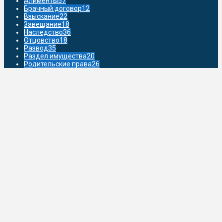
Алименты
57
Брачный договор
12
Взыскание
22
Завещание
18
Наследство
36
Отцовство
18
Развод
35
Раздел имущества
20
Родительские права
26